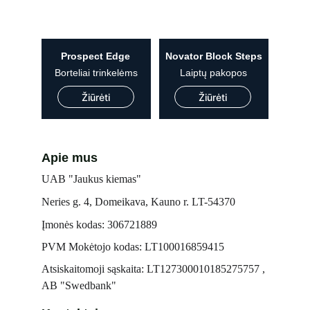
Prospect Edge
Novator Block Steps
Borteliai trinkelėms
Laiptų pakopos
Žiūrėti
Žiūrėti
Apie mus
UAB "Jaukus kiemas"
Neries g. 4, Domeikava, Kauno r. LT-54370
Įmonės kodas: 306721889
PVM Mokėtojo kodas: LT100016859415
Atsiskaitomoji sąskaita: LT127300010185275757 , 
AB "Swedbank"