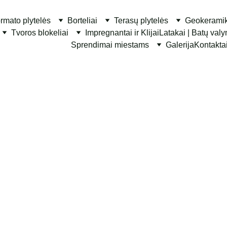
ormato plytelės
Borteliai
Terasų plytelės
Geokerami
Tvoros blokeliai
Impregnantai ir Klijai
Latakai | Batų val
Sprendimai miestams
Galerija
Kontakta
PROMENADA