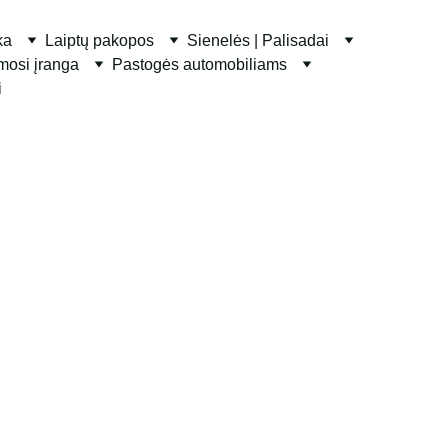
ka
Laiptų pakopos
Sienelės | Palisadai
ymosi įranga
Pastogės automobiliams
i